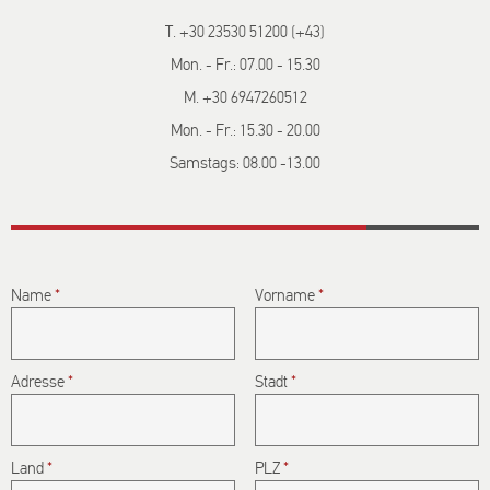
T. +30 23530 51200 (+43)
Mon. - Fr.: 07.00 - 15.30
M. +30 6947260512
Mon. - Fr.: 15.30 - 20.00
Samstags: 08.00 -13.00
CAPTCHA
Name
*
Vorname
*
This question
is for testing
whether or
Adresse
*
not you are a
Stadt
*
human
visitor and to
prevent
Land
*
PLZ
*
automated