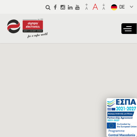
Skip to
main
Select a
content
language
from the
dropdown
to translate