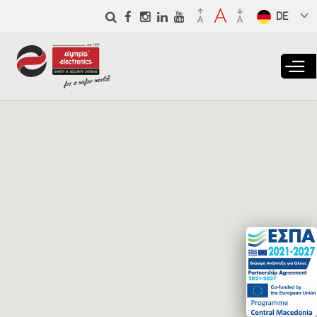
Skip to
main
Select a
content
language
from the
dropdown
to translate