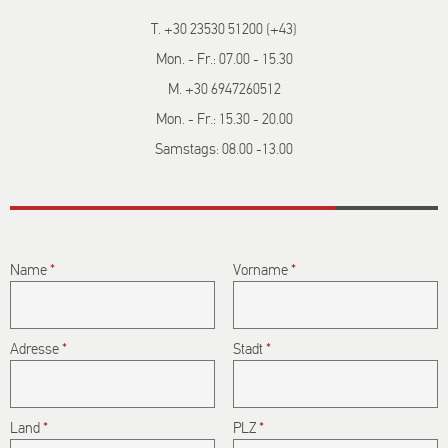
T. +30 23530 51200 (+43)
Mon. - Fr.: 07.00 - 15.30
M. +30 6947260512
Mon. - Fr.: 15.30 - 20.00
Samstags: 08.00 -13.00
CAPTCHA
Name
*
Vorname
*
This question
is for testing
whether or
Adresse
*
not you are a
Stadt
*
human
visitor and to
prevent
Land
*
PLZ
*
automated