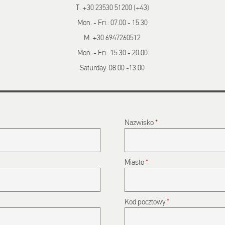
T. +30 23530 51200 (+43)
Mon. - Fri.: 07.00 - 15.30
M. +30 6947260512
Mon. - Fri.: 15.30 - 20.00
Saturday: 08.00 -13.00
CAPTCHA
Nazwisko
*
This question
is for testing
whether or
not you are a
Miasto
*
human
visitor and to
prevent
Kod pocztowy
*
automated
spam