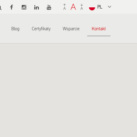
Select a
language
from the
Blog
Certyfikaty
Wsparcie
Kontakt
dropdown
to translate