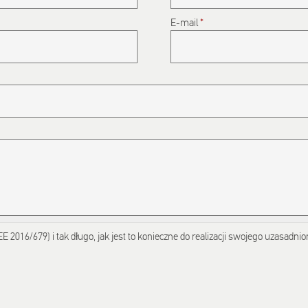
submissions.
E-mail
*
5+2
2016/679) i tak długo, jak jest to konieczne do realizacji swojego uzasadni