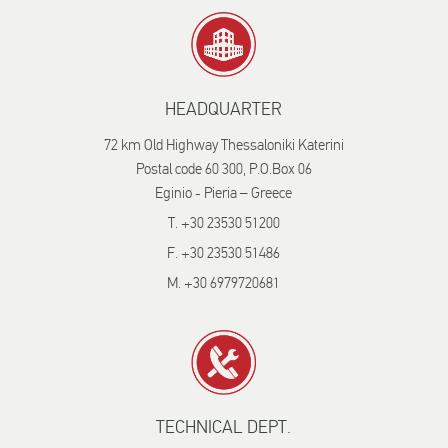
HEADQUARTER
72 km Old Highway Thessaloniki Katerini
Postal code 60 300, P.O.Box 06
Eginio - Pieria – Greece
T. +30 23530 51200
F. +30 23530 51486
M. +30 6979720681
TECHNICAL DEPT.