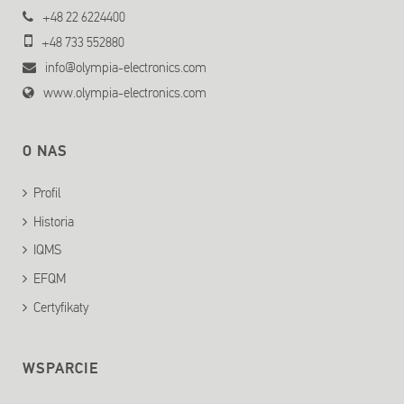
+48 22 6224400
+48 733 552880
info@olympia-electronics.com
www.olympia-electronics.com
O NAS
Profil
Historia
IQMS
EFQM
Certyfikaty
WSPARCIE