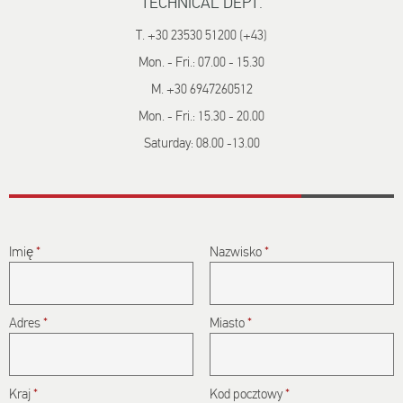
TECHNICAL DEPT.
T. +30 23530 51200 (+43)
Mon. - Fri.: 07.00 - 15.30
M. +30 6947260512
Mon. - Fri.: 15.30 - 20.00
Saturday: 08.00 -13.00
CAPTCHA
Imię
*
Nazwisko
*
This question
is for testing
whether or
Adres
*
not you are a
Miasto
*
human
visitor and to
prevent
Kraj
*
Kod pocztowy
*
automated