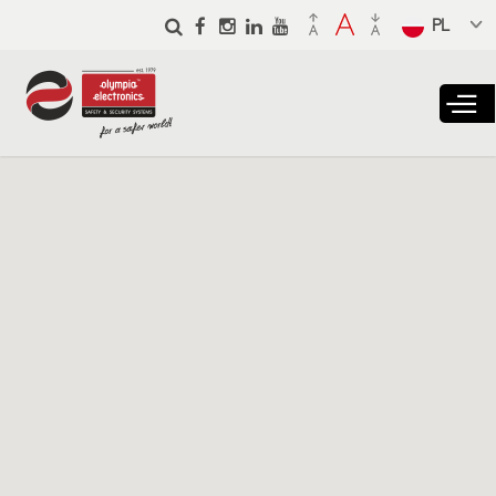
Skip to
main
Select a
content
language
from the
dropdown
to translate