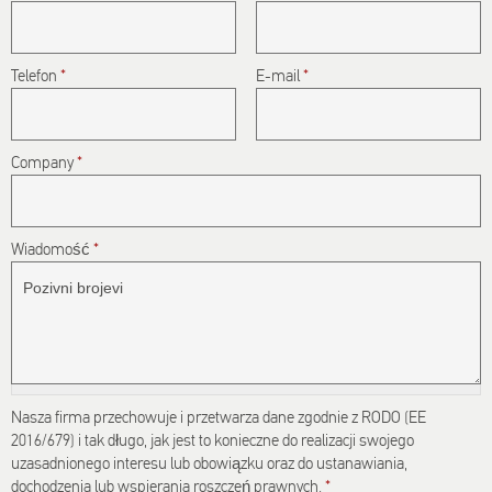
spam
submissions.
Telefon
*
E-mail
*
5+2
Company
*
Wiadomość
*
Nasza firma przechowuje i przetwarza dane zgodnie z RODO (EE
2016/679) i tak długo, jak jest to konieczne do realizacji swojego
uzasadnionego interesu lub obowiązku oraz do ustanawiania,
dochodzenia lub wspierania roszczeń prawnych.
*