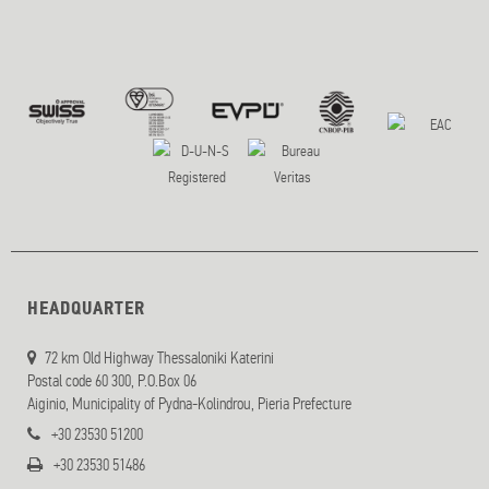
HEADQUARTER
72 km Old Highway Thessaloniki Katerini
Postal code 60 300, P.O.Box 06
Aiginio, Municipality of Pydna-Kolindrou, Pieria Prefecture
+30 23530 51200
+30 23530 51486