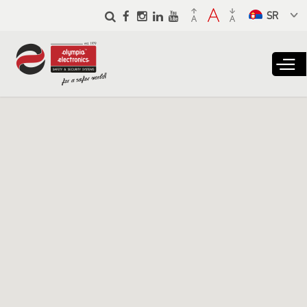
Skip to
main
Select a
content
language
from the
dropdown to
translate