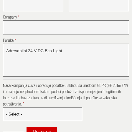
Company
*
Poruka
*
Naša kompanija čuva i obrađuje podatke u skladu sa uredbom GDPR (EE 2016/679)
i u trajanju neophodnom kako ti podaci poslužili za ispunjenje njenih legitimnih
interesa ili obaveza, kao i radi utvrđivanja, korišćenja ili podrške za zakonska
potraživanja.
*