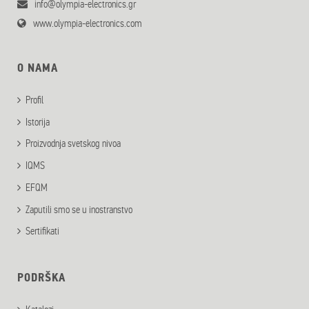
info@olympia-electronics.gr
www.olympia-electronics.com
O NAMA
Profil
Istorija
Proizvodnja svetskog nivoa
IQMS
EFQM
Zaputili smo se u inostranstvo
Sertifikati
PODRŠKA