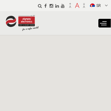
Skip to
main
Select a
content
language
from the
dropdown to
translate