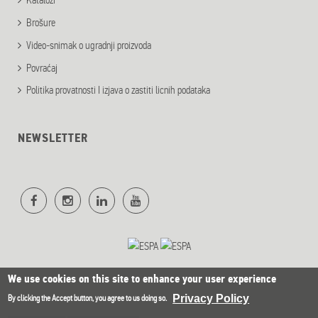
Katalozi
Brošure
Video-snimak o ugradnji proizvoda
Povraćaj
Politika provatnosti I izjava o zastiti licnih podataka
NEWSLETTER
We use cookies on this site to enhance your user experience
Privacy Policy
By clicking the Accept button, you agree to us doing so.