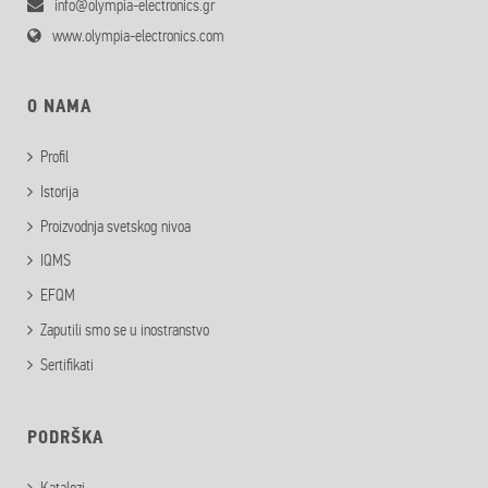
info@olympia-electronics.gr
www.olympia-electronics.com
O NAMA
Profil
Istorija
Proizvodnja svetskog nivoa
IQMS
EFQM
Zaputili smo se u inostranstvo
Sertifikati
PODRŠKA