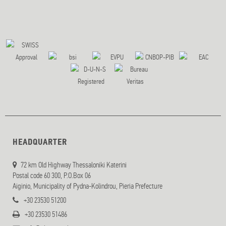
HEADQUARTER
72 km Old Highway Thessaloniki Katerini
Postal code 60 300, P.O.Box 06
Aiginio, Municipality of Pydna-Kolindrou, Pieria Prefecture
+30 23530 51200
+30 23530 51486