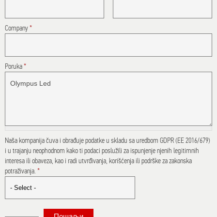
Company
*
Poruka
*
Naša kompanija čuva i obrađuje podatke u skladu sa uredbom GDPR (EE 2016/679)
i u trajanju neophodnom kako ti podaci poslužili za ispunjenje njenih legitimnih
interesa ili obaveza, kao i radi utvrđivanja, korišćenja ili podrške za zakonska
potraživanja.
*