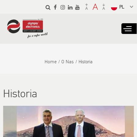
Skip to
main
Select a
content
language
from the
dropdown
to translate
Home
O Nas
Historia
Historia