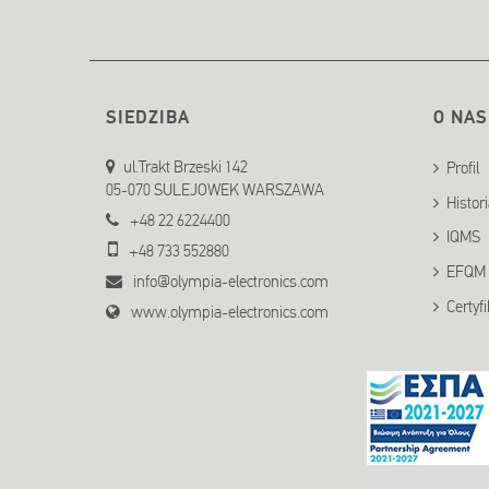
SIEDZIBA
O NAS
ul.Trakt Brzeski 142
Profil
05-070 SULEJOWEK WARSZAWA
Histor
+48 22 6224400
IQMS
+48 733 552880
EFQM
info@olympia-electronics.com
Certyfi
www.olympia-electronics.com