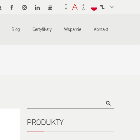
Select a
language
from the
Blog
Certyfikaty
Wsparcie
Kontakt
dropdown
to translate
Tytuł
PRODUKTY