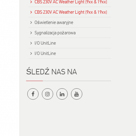
CBS 230V AC Weather Light (9xx & 19xx)
CBS 230V AC Weather Light (9xx & 19xx)
Oświetlenie awaryjne
Sygnalizacja pożarowa
I/O UnitLine
I/O UnitLine
ŚLEDŹ NAS NA