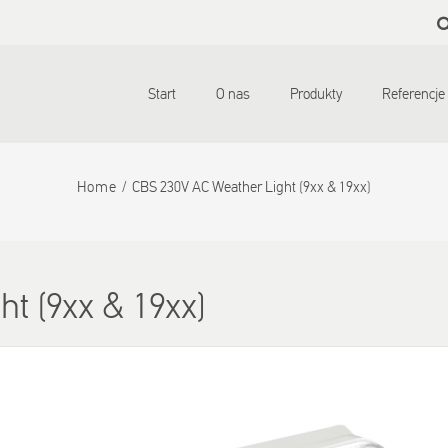
Skip to
main
content
Start
O nas
Produkty
Referencje
Home
CBS 230V AC Weather Light (9xx & 19xx)
t (9xx & 19xx)