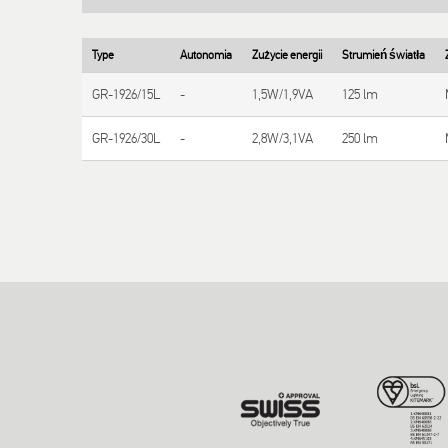
Type
Autonomia
Zużycie energii
Strumień światła
GR-1926/15L
-
1,5W/1,9VA
125 lm
GR-1926/30L
-
2,8W/3,1VA
250 lm