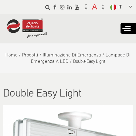
Skip to
main
Select a
content
language
from the
dropdown
to translate
Home
Prodotti
Illuminazione Di Emergenza
Lampade Di
Emergenza A LED
Double Easy Light
Double Easy Light