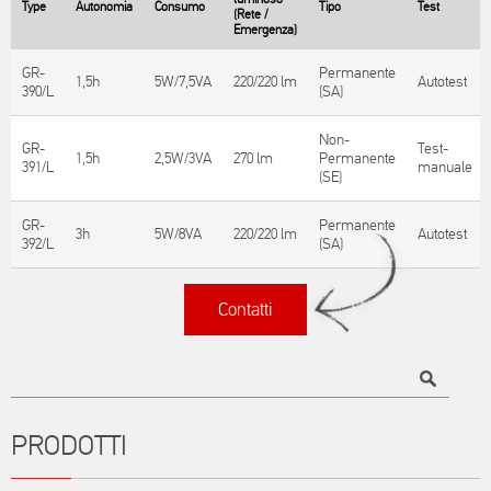
Type
Autonomia
Consumo
Tipo
Test
(Rete /
Εmergenza)
GR-
Permanente
1,5h
5W/7,5VA
220/220 lm
Autotest
390/L
(SA)
Non-
GR-
Test-
1,5h
2,5W/3VA
270 lm
Permanente
391/L
manuale
(SE)
GR-
Permanente
3h
5W/8VA
220/220 lm
Autotest
392/L
(SA)
Contatti
Titolo
PRODOTTI