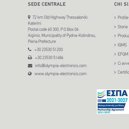
SEDE CENTRALE
CHI S
72 km Old Highway Thessaloniki
Profile
Katerini
Storia
Postal code 60 300, P.O.Box 06
Aiginio, Municipality of Pydna-Kolindrou,
Produz
Pieria Prefecture
IQMS
+30 23530 51200
EFQM
+30 23530 51486
Ci avv
info@olympia-electronics.com
Certifi
www.olympia-electronics.com