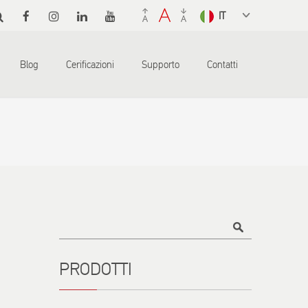
Select a
language
from the
Blog
Cerificazioni
Supporto
Contatti
dropdown
to translate
Titolo
PRODOTTI