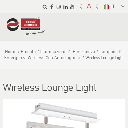
Skip to
main
Select a
content
language
from the
dropdown
to translate
Home
Prodotti
Illuminazione Di Emergenza
Lampade Di
Emergenza Wireless Con Autodiagnosi.
Wireless Lounge Light
Wireless Lounge Light