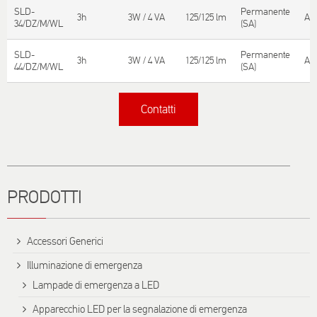
SLD-
Permanente
3h
3W / 4 VA
125/125 lm
Aut
34/DZ/M/WL
(SA)
SLD-
Permanente
3h
3W / 4 VA
125/125 lm
Aut
44/DZ/M/WL
(SA)
Contatti
Titolo
PRODOTTI
Accessori Generici
Illuminazione di emergenza
Lampade di emergenza a LED
Apparecchio LED per la segnalazione di emergenza