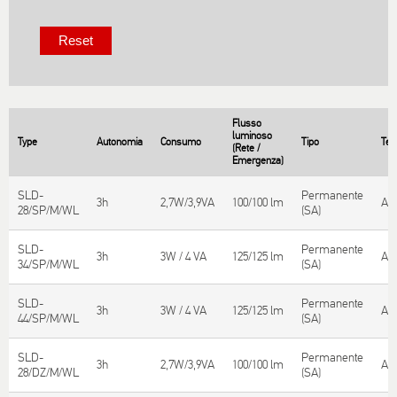
Flusso
luminoso
Type
Autonomia
Consumo
Tipo
Tes
(Rete /
Εmergenza)
SLD-
Permanente
3h
2,7W/3,9VA
100/100 lm
Aut
28/SP/M/WL
(SA)
SLD-
Permanente
3h
3W / 4 VA
125/125 lm
Aut
34/SP/M/WL
(SA)
SLD-
Permanente
3h
3W / 4 VA
125/125 lm
Aut
44/SP/M/WL
(SA)
SLD-
Permanente
3h
2,7W/3,9VA
100/100 lm
Aut
28/DZ/M/WL
(SA)