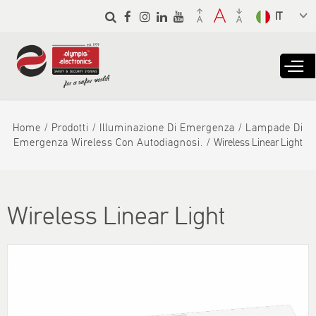
Skip to
main
Select a
content
language
from the
dropdown
to translate
Home
Prodotti
Illuminazione Di Emergenza
Lampade Di
Emergenza Wireless Con Autodiagnosi.
Wireless Linear Light
Wireless Linear Light