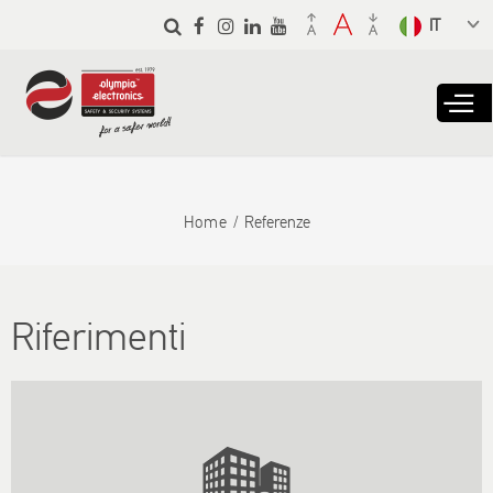
Skip to
main
Select a
content
language
from the
dropdown
to translate
Home
Referenze
Riferimenti