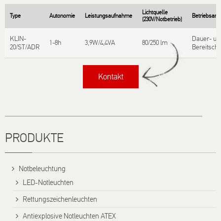
Lichtquelle
Type
Autonomie
Leistungsaufnahme
Betriebsart
(230V/Notbetrieb)
KLIN-
Dauer- un
1-8h
3,9W/4,4VA
80/250 lm
20/ST/ADR
Bereitscha
Kontakt
Titel
PRODUKTE
Notbeleuchtung
LED-Notleuchten
Rettungszeichenleuchten
Antiexplosive Notleuchten ATEX