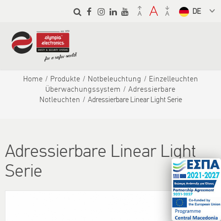
Skip to
main
Select a
content
language
from the
dropdown
to translate
Home
Produkte
Notbeleuchtung
Einzelleuchten
Überwachungssystem
Adressierbare
Notleuchten
Adressierbare Linear Light Serie
Adressierbare Linear Light
Serie