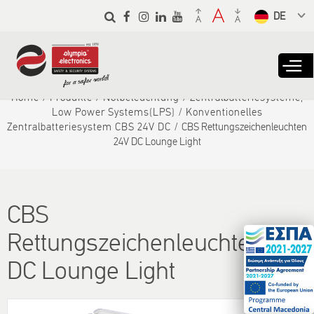
Skip to
main
Select a
content
language
from the
dropdown
to translate
Home
Produkte
Notbeleuchtung
Zentralbatteriesysteme,
Low Power Systems(LPS)
Konventionelles
Zentralbatteriesystem CBS 24V DC
CBS Rettungszeichenleuchten
24V DC Lounge Light
CBS
Rettungszeichenleuchten 24V
DC Lounge Light