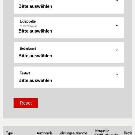
Lichtquelle
*230V/Notbetrieb
Betriebsart
Testart
Lichtquelle
Type
Autonomie
Leistungsaufnahme
Betrieb