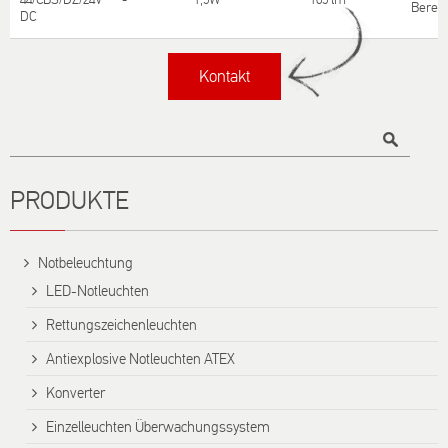
Bereit
DC
Kontakt
Titel
PRODUKTE
Notbeleuchtung
LED-Notleuchten
Rettungszeichenleuchten
Antiexplosive Notleuchten ATEX
Konverter
Einzelleuchten Überwachungssystem