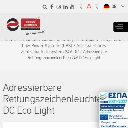
Skip to
main
Select a
content
language
from the
dropdown
to translate
Home
Produkte
Notbeleuchtung
Zentralbatteriesysteme,
Low Power Systems(LPS)
Adressierbares
Zentralbatteriesystem 24V DC
Adressierbare
Rettungszeichenleuchten 24V DC Eco Light
Adressierbare
Rettungszeichenleuchten 24V
DC Eco Light