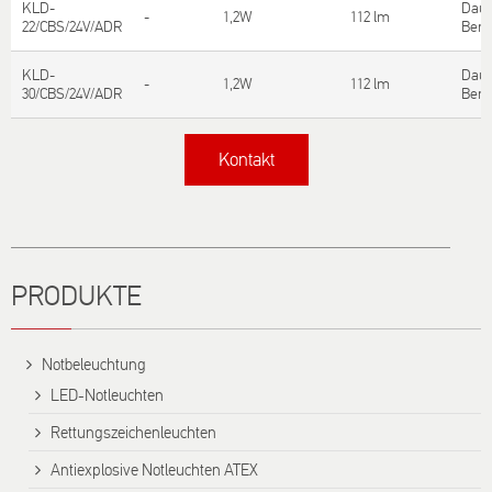
KLD-
Daue
-
1,2W
112 lm
22/CBS/24V/ADR
Bere
KLD-
Daue
-
1,2W
112 lm
30/CBS/24V/ADR
Bere
Kontakt
Titel
PRODUKTE
Notbeleuchtung
LED-Notleuchten
Rettungszeichenleuchten
Antiexplosive Notleuchten ATEX