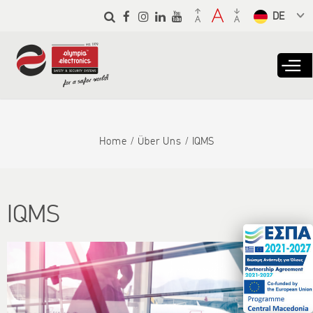
Skip to
main
Select a
content
language
from the
dropdown
to translate
Home
Über Uns
IQMS
IQMS