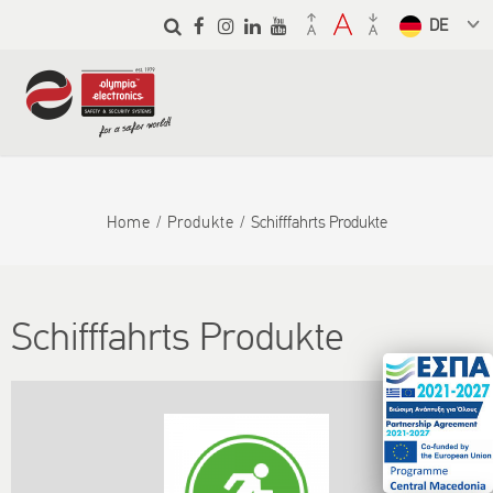
Skip to
main
Select a
content
language
from the
dropdown
to translate
Home
Produkte
Schifffahrts Produkte
Schifffahrts Produkte