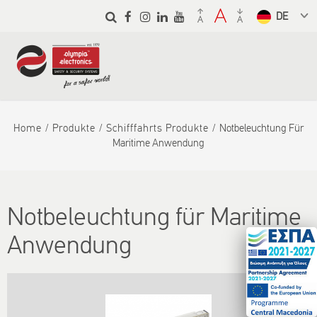
Skip to
main
Select a
content
language
from the
dropdown
to translate
Home
Produkte
Schifffahrts Produkte
Notbeleuchtung Für
Maritime Anwendung
Notbeleuchtung für Maritime
Anwendung