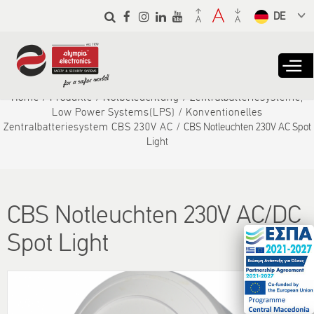
Skip to
main
Select a
content
language
from the
dropdown
to translate
Home
Produkte
Notbeleuchtung
Zentralbatteriesysteme,
Low Power Systems(LPS)
Konventionelles
Zentralbatteriesystem CBS 230V AC
CBS Notleuchten 230V AC Spot
Light
CBS Notleuchten 230V AC/DC
Spot Light