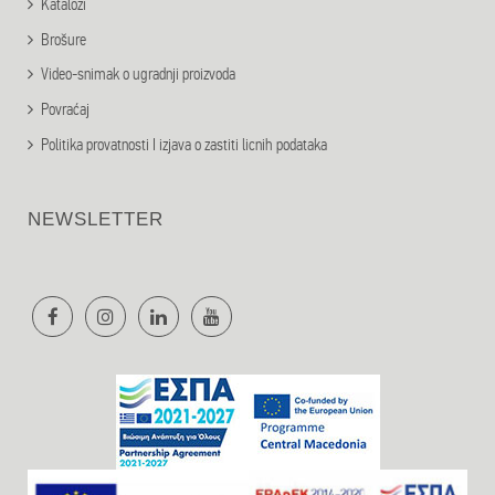
Katalozi
Brošure
Video-snimak o ugradnji proizvoda
Povraćaj
Politika provatnosti I izjava o zastiti licnih podataka
NEWSLETTER