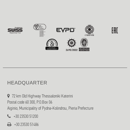
HEADQUARTER
72 km Old Highway Thessaloniki Katerini
Postal code 60 300, P.O.Box 06
Aiginio, Municipality of Pydna-Kolindrou, Pieria Prefecture
+30 23530 51200
+30 23530 51486