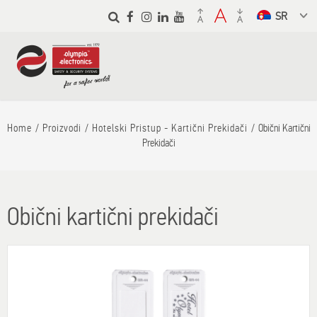
Skip to
main
Select a
content
language
from the
dropdown to
translate
Home
Proizvodi
Hotelski Pristup - Kartični Prekidači
Obični Kartični
Prekidači
Obični kartični prekidači