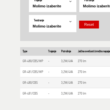
Trajanje
Potrošnja
Testiranje
Type
Trajanje
Potrošnja
Jačina svetlosti (mrežno napajanj
GR-480/CBS/WP
-
3,2W/4VA
270 lm
GR-481/CBS/WP
-
3,2W/4VA
270 lm
GR-480/CBS
-
3,2W/4VA
270 lm
GR-481/CBS
-
3,2W/4VA
270 lm