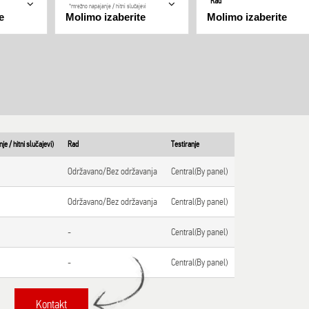
Rad
*mrežno napajanje / hitni slučajevi
e / hitni slučajevi)
Rad
Testiranje
Održavano/Bez održavanja
Central(By panel)
Održavano/Bez održavanja
Central(By panel)
-
Central(By panel)
-
Central(By panel)
Kontakt