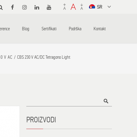
Select a
language
from the
erence
Blog
Sertifikati
Podrška
Kontakt
dropdown to
translate
30 V AC
CBS 230 V AC/DC Tetragono Light
Title
PROIZVODI