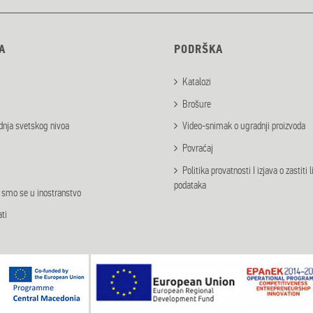
A
PODRŠKA
Katalozi
Brošure
dnja svetskog nivoa
Video-snimak o ugradnji proizvoda
Povraćaj
Politika provatnosti I izjava o zastiti 
podataka
i smo se u inostranstvo
ati