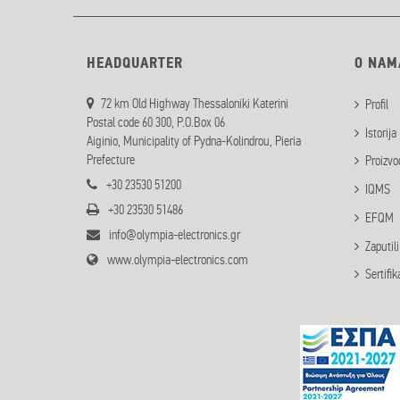
HEADQUARTER
O NAM
72 km Old Highway Thessaloniki Katerini
Profil
Postal code 60 300, P.O.Box 06
Istorija
Aiginio, Municipality of Pydna-Kolindrou, Pieria
Prefecture
Proizvo
+30 23530 51200
IQMS
+30 23530 51486
EFQM
info@olympia-electronics.gr
Zaputil
www.olympia-electronics.com
Sertifik