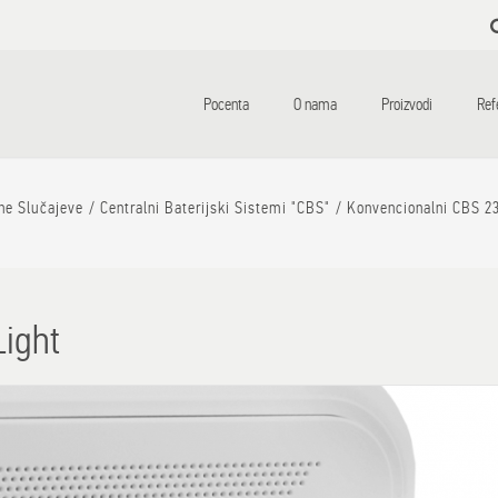
Skip to
main
content
Pocenta
O nama
Proizvodi
Ref
tne Slučajeve
Centralni Baterijski Sistemi "CBS"
Konvencionalni CBS 2
ight