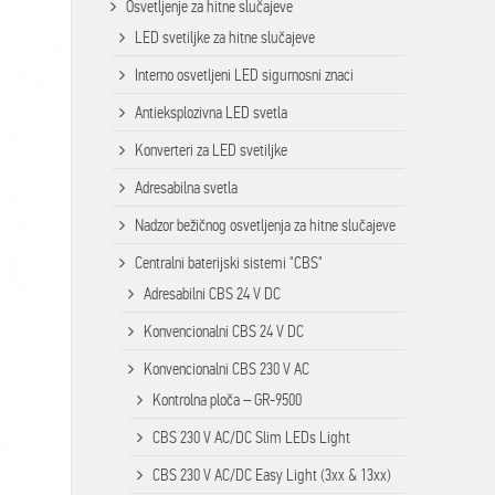
Osvetljenje za hitne slučajeve
LED svetiljke za hitne slučajeve
Interno osvetljeni LED sigurnosni znaci
Antieksplozivna LED svetla
Konverteri za LED svetiljke
Adresabilna svetla
Nadzor bežičnog osvetljenja za hitne slučajeve
Centralni baterijski sistemi "CBS"
Adresabilni CBS 24 V DC
Konvencionalni CBS 24 V DC
Konvencionalni CBS 230 V AC
Kontrolna ploča – GR-9500
CBS 230 V AC/DC Slim LEDs Light
CBS 230 V AC/DC Easy Light (3xx & 13xx)