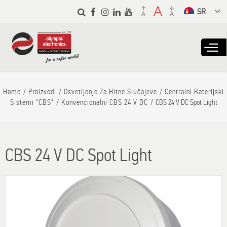
Skip to
main
Select a
content
language
from the
dropdown to
translate
Home
Proizvodi
Osvetljenje Za Hitne Slučajeve
Centralni Baterijski
Sistemi "CBS"
Konvencionalni CBS 24 V DC
CBS 24 V DC Spot Light
CBS 24 V DC Spot Light