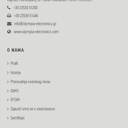
+30 23530 51200
+30 23530 51486
info@olympia-electronics.gr
www.olympia-electronics.com
O NAMA
Profil
Istorija
Proizvodnja svetskog nivoa
IQMS
EFQM
Zaputili smo se u inostranstvo
Sertifikati