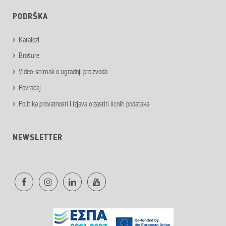
PODRŠKA
Katalozi
Brošure
Video-snimak o ugradnji proizvoda
Povraćaj
Politika provatnosti I izjava o zastiti licnih podataka
NEWSLETTER