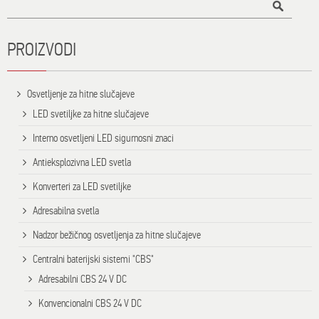
PROIZVODI
Osvetljenje za hitne slučajeve
LED svetiljke za hitne slučajeve
Interno osvetljeni LED sigurnosni znaci
Antieksplozivna LED svetla
Konverteri za LED svetiljke
Adresabilna svetla
Nadzor bežičnog osvetljenja za hitne slučajeve
Centralni baterijski sistemi "CBS"
Adresabilni CBS 24 V DC
Konvencionalni CBS 24 V DC