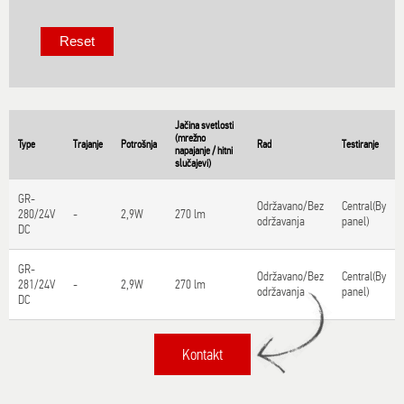
Jačina svetlosti
(mrežno
Type
Trajanje
Potrošnja
Rad
Testiranje
napajanje / hitni
slučajevi)
GR-
Održavano/Bez
Central(By
280/24V
-
2,9W
270 lm
održavanja
panel)
DC
GR-
Održavano/Bez
Central(By
281/24V
-
2,9W
270 lm
održavanja
panel)
DC
Kontakt
Title