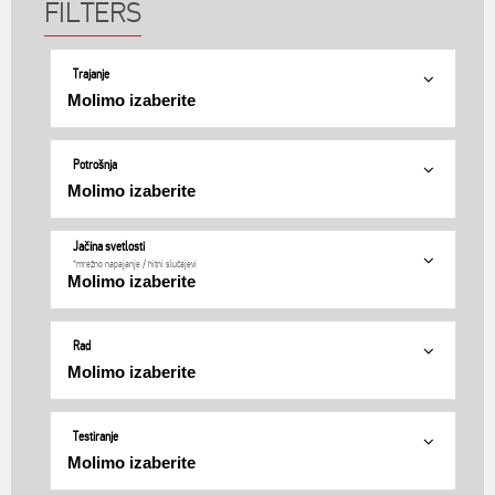
Trajanje
Potrošnja
Jačina svetlosti
*mrežno napajanje / hitni slučajevi
Rad
Testiranje