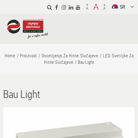
Skip to
main
Select a
content
language
from the
dropdown to
translate
Home
Proizvodi
Osvetljenje Za Hitne Slučajeve
LED Svetiljke Za
Hitne Slučajeve
Bau Light
Bau Light