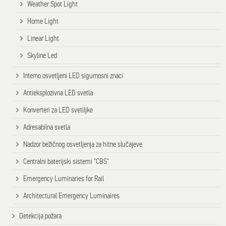
Weather Spot Light
Home Light
Linear Light
Skyline Led
Interno osvetljeni LED sigurnosni znaci
Antieksplozivna LED svetla
Konverteri za LED svetiljke
Adresabilna svetla
Nadzor bežičnog osvetljenja za hitne slučajeve
Centralni baterijski sistemi "CBS"
Emergency Luminaries for Rail
Architectural Emergency Luminaires
Detekcija požara