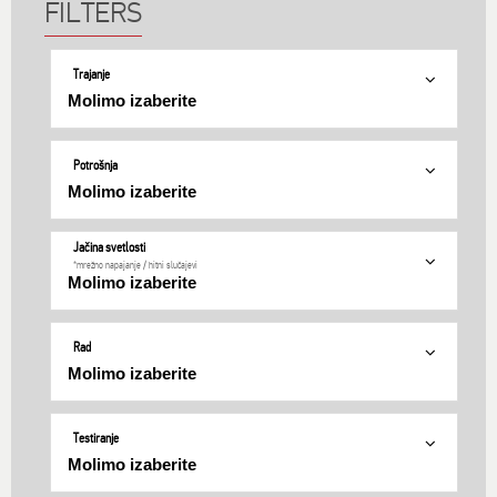
Trajanje
Potrošnja
Jačina svetlosti
*mrežno napajanje / hitni slučajevi
Rad
Testiranje