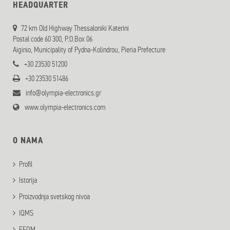
HEADQUARTER
72 km Old Highway Thessaloniki Katerini
Postal code 60 300, P.O.Box 06
Aiginio, Municipality of Pydna-Kolindrou, Pieria Prefecture
+30 23530 51200
+30 23530 51486
info@olympia-electronics.gr
www.olympia-electronics.com
O NAMA
Profil
Istorija
Proizvodnja svetskog nivoa
IQMS
EFQM