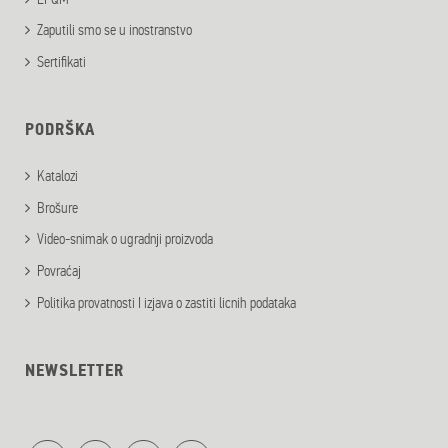
Zaputili smo se u inostranstvo
Sertifikati
PODRŠKA
Katalozi
Brošure
Video-snimak o ugradnji proizvoda
Povraćaj
Politika provatnosti I izjava o zastiti licnih podataka
NEWSLETTER