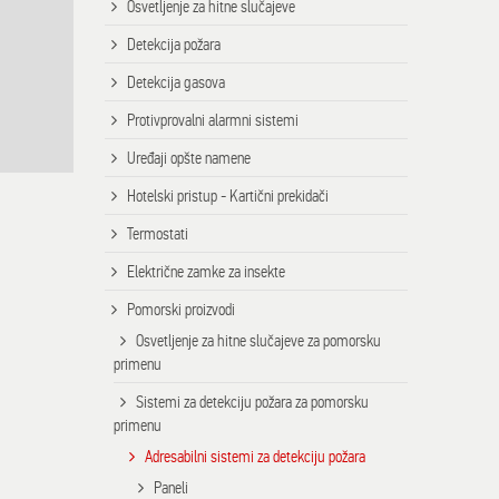
Osvetljenje za hitne slučajeve
Detekcija požara
Detekcija gasova
Protivprovalni alarmni sistemi
Uređaji opšte namene
Hotelski pristup - Kartični prekidači
Termostati
Električne zamke za insekte
Pomorski proizvodi
Osvetljenje za hitne slučajeve za pomorsku
primenu
Sistemi za detekciju požara za pomorsku
primenu
Adresabilni sistemi za detekciju požara
Paneli