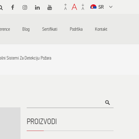
Select a
language
from the
erence
Blog
Sertifikati
Podrška
Kontakt
dropdown to
translate
ilni Sistemi Za Detekciju Požara
Title
PROIZVODI