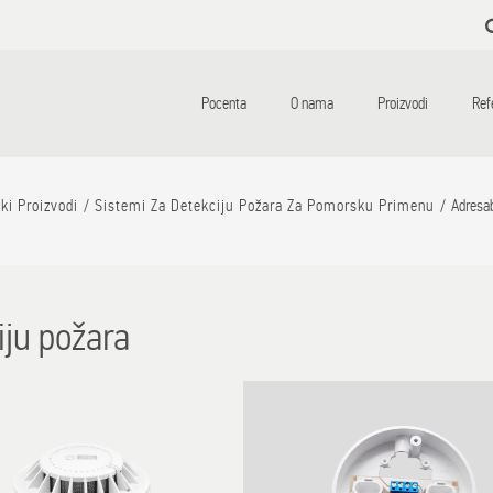
Skip to
main
content
Pocenta
O nama
Proizvodi
Ref
ki Proizvodi
Sistemi Za Detekciju Požara Za Pomorsku Primenu
Adresab
iju požara