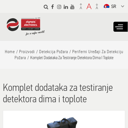
Skip to
main
Select a
content
language
from the
dropdown to
translate
Home
Proizvodi
Detekcija Požara
Periferni Uređaji Za Detekciju
Požara
Komplet Dodataka Za Testiranje Detektora Dima I Toplote
Komplet dodataka za testiranje
detektora dima i toplote