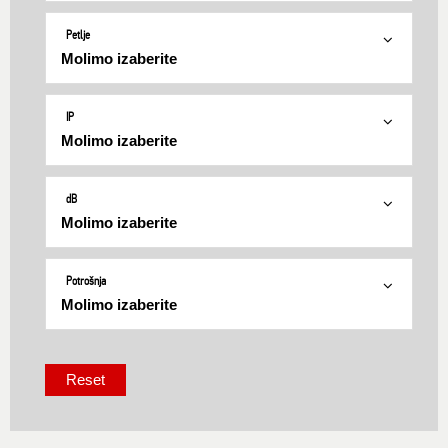
Petlje
IP
dB
Potrošnja