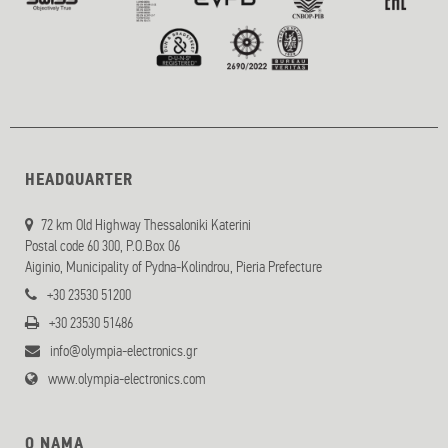
HEADQUARTER
72 km Old Highway Thessaloniki Katerini
Postal code 60 300, P.O.Box 06
Aiginio, Municipality of Pydna-Kolindrou, Pieria Prefecture
+30 23530 51200
+30 23530 51486
info@olympia-electronics.gr
www.olympia-electronics.com
O NAMA