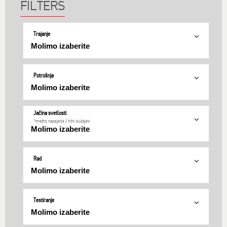
Trajanje
Potrošnja
Jačina svetlosti
*mrežno napajanje / hitni slučajevi
Rad
Testiranje