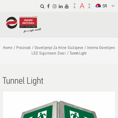
Skip to
main
Select a
content
language
from the
dropdown to
translate
Home
Proizvodi
Osvetljenje Za Hitne Slučajeve
Interno Osvetljeni
LED Sigurnosni Znaci
Tunnel Light
Tunnel Light