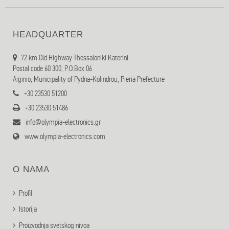
HEADQUARTER
72 km Old Highway Thessaloniki Katerini
Postal code 60 300, P.O.Box 06
Aiginio, Municipality of Pydna-Kolindrou, Pieria Prefecture
+30 23530 51200
+30 23530 51486
info@olympia-electronics.gr
www.olympia-electronics.com
O NAMA
Profil
Istorija
Proizvodnja svetskog nivoa