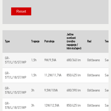
Jačina
svetlosti
Type
Trajanje
Potrošnja
(mrežno
Rad
Testir
napajanje /
hitni slučajevi)
GR-
1,5h
9W/9,5VA
680/340 lm
Održavano
Samo
577/L/15/ST/WP
GR-
1,5h
11,2W/11,7VA
850/425 lm
Održavano
Samo
577/L/18/ST/WP
GR-
3h
9,5W/10VA
680/390 lm
Održavano
Samo
578/L/15/ST/WP
GR-
3h
12W/12,5VA
850/425 lm
Održavano
Samo
578/L/18/ST/WP