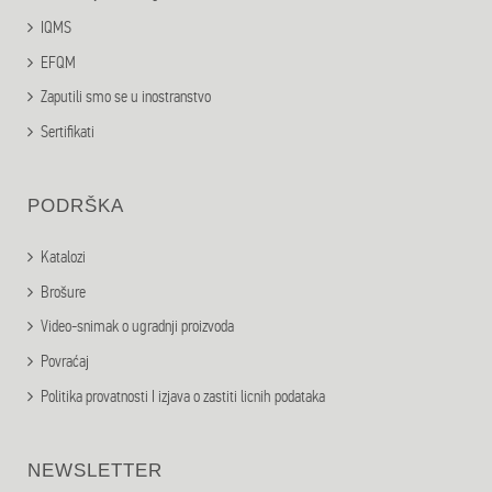
IQMS
EFQM
Zaputili smo se u inostranstvo
Sertifikati
PODRŠKA
Katalozi
Brošure
Video-snimak o ugradnji proizvoda
Povraćaj
Politika provatnosti I izjava o zastiti licnih podataka
NEWSLETTER