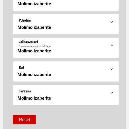
Potrošnja
Jačina svetlosti
*mrežno napajanje / hitni slučajevi
Rad
Testiranje