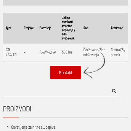
Jačina
svetlosti
(mrežno
Type
Trajanje
Potrošnja
Rad
Testiranje
napajanje /
hitni
slučajevi)
GR-
Održavano/Bez
Central(By
-
4,4W/4,6VA
500 lm
424/1PL
održavanja
panel)
Kontakt
Title
PROIZVODI
Osvetljenje za hitne slučajeve