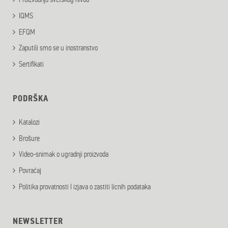
IQMS
EFQM
Zaputili smo se u inostranstvo
Sertifikati
PODRŠKA
Katalozi
Brošure
Video-snimak o ugradnji proizvoda
Povraćaj
Politika provatnosti I izjava o zastiti licnih podataka
NEWSLETTER