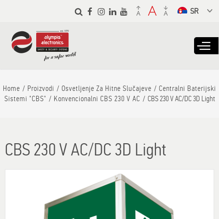
Skip to
main
Select a
content
language
from the
dropdown to
translate
Home
Proizvodi
Osvetljenje Za Hitne Slučajeve
Centralni Baterijski
Sistemi "CBS"
Konvencionalni CBS 230 V AC
CBS 230 V AC/DC 3D Light
CBS 230 V AC/DC 3D Light