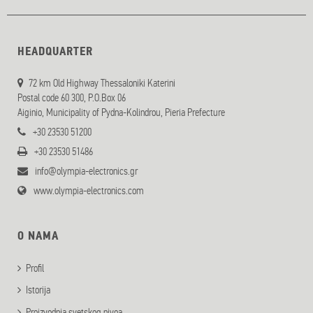
HEADQUARTER
72 km Old Highway Thessaloniki Katerini
Postal code 60 300, P.O.Box 06
Aiginio, Municipality of Pydna-Kolindrou, Pieria Prefecture
+30 23530 51200
+30 23530 51486
info@olympia-electronics.gr
www.olympia-electronics.com
O NAMA
Profil
Istorija
Proizvodnja svetskog nivoa