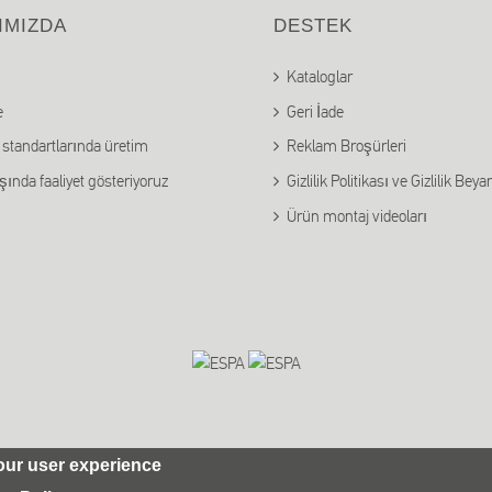
IMIZDA
DESTEK
Kataloglar
e
Geri İade
standartlarında üretim
Reklam Broşürleri
ışında faaliyet gösteriyoruz
Gizlilik Politikası ve Gizlilik Beya
Ürün montaj videoları
our user experience