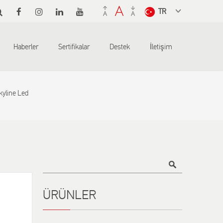
Select a
language
from the
Haberler
Sertifikalar
Destek
İletişim
dropdown
to translate
kyline Led
Title
ÜRÜNLER