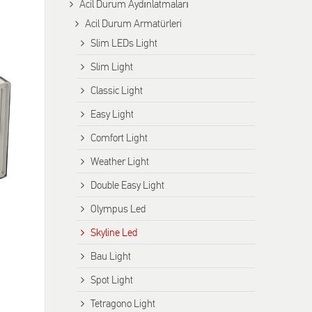
Αcil Durum Aydınlatmaları
Acil Durum Armatürleri
Slim LEDs Light
Slim Light
Classic Light
Easy Light
Comfort Light
Weather Light
Double Easy Light
Olympus Led
Skyline Led
Bau Light
Spot Light
Tetragono Light