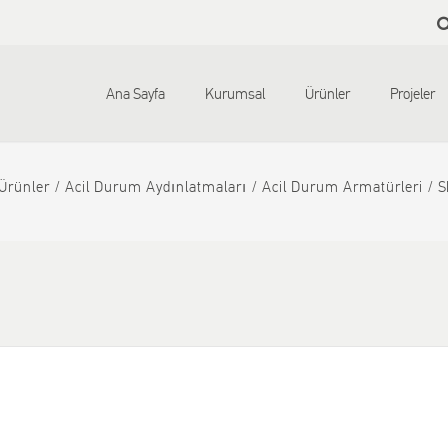
Skip to
main
content
Ana Sayfa
Kurumsal
Ürünler
Projeler
Ürünler
Αcil Durum Aydınlatmaları
Acil Durum Armatürleri
S