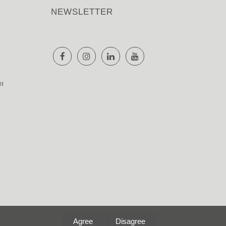
NEWSLETTER
nı
Agree
Disagree