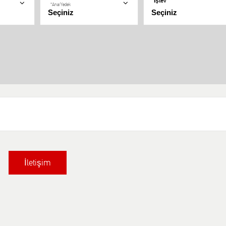
İşlev
*Ana/Yedek
İletişim