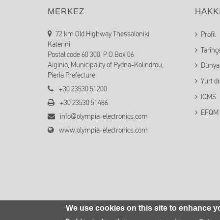
MERKEZ
HAKK
72 km Old Highway Thessaloniki
Profil
Katerini
Tarihç
Postal code 60 300, P.O.Box 06
Aiginio, Municipality of Pydna-Kolindrou,
Dünya 
Pieria Prefecture
Yurt d
+30 23530 51200
IQMS
+30 23530 51486
EFQM
info@olympia-electronics.com
www.olympia-electronics.com
We use cookies on this site to enhance y