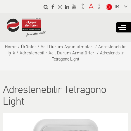
Skip to
main
Select a
content
language
from the
dropdown
to translate
Home
Ürünler
Αcil Durum Aydınlatmaları
Adreslenebilir
Işık
Adreslenebilir Acil Durum Armatürleri
Adreslenebilir
Tetragono Light
Adreslenebilir Tetragono
Light