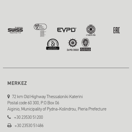
MERKEZ
72 km Old Highway Thessaloniki Katerini
Postal code 60 300, P.O.Box 06
Aiginio, Municipality of Pydna-Kolindrou, Pieria Prefecture
+30 23530 51200
+30 23530 51486