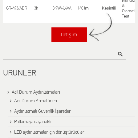
Merkezi
&
GR-493/ADR
3h
3,9W/4,4VA
140 lm
Κesintili
Otomatik
Test
İletişim
Title
ÜRÜNLER
Αcil Durum Aydınlatmaları
Acil Durum Armatürleri
Aydınlatmalı Güvenlik İşaretleri
Patlamaya dayanaklı
LED aydınlatmalar için dönüştürücüler