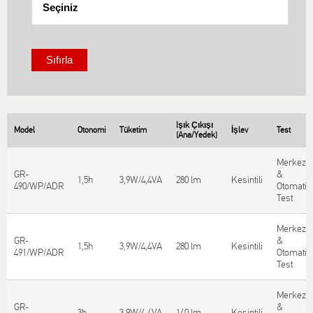
Işık Çıkışı
Model
Otonomi
Tüketim
İşlev
Test
(Ana/Yedek)
Merkezi
GR-
&
1,5h
3,9W/4,4VA
280 lm
Κesintili
490/WP/ADR
Otomatik
Test
Merkezi
GR-
&
1,5h
3,9W/4,4VA
280 lm
Κesintili
491/WP/ADR
Otomatik
Test
Merkezi
GR-
&
3h
3,9W/4,4VA
140 lm
Κesintili