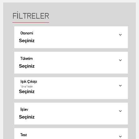
Otonomi
Tüketim
Işık Çıkışı
*Ana/Yedek
İşlev
Test