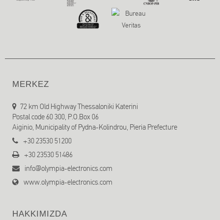
MERKEZ
72 km Old Highway Thessaloniki Katerini
Postal code 60 300, P.O.Box 06
Aiginio, Municipality of Pydna-Kolindrou, Pieria Prefecture
+30 23530 51200
+30 23530 51486
info@olympia-electronics.com
www.olympia-electronics.com
HAKKIMIZDA