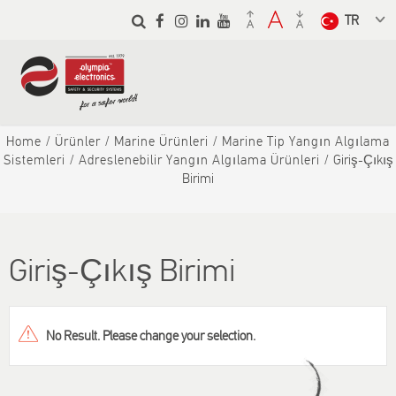
Skip to
main
Select a
content
language
from the
dropdown
to translate
Home
Ürünler
Marine Ürünleri
Marine Tip Yangın Algılama
Sistemleri
Adreslenebilir Yangın Algılama Ürünleri
Giriş-Çıkış
Birimi
Giriş-Çıkış Birimi
No Result. Please change your selection.