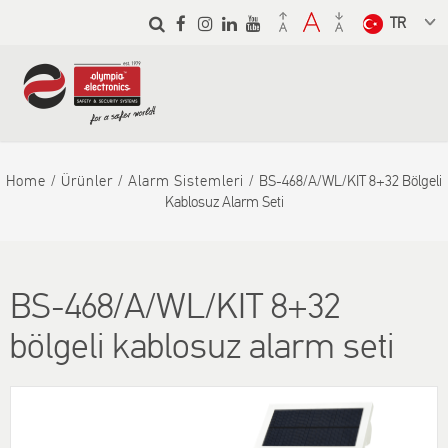
Skip to
main
Select a
content
language
from the
dropdown
to translate
Home
Ürünler
Alarm Sistemleri
BS-468/A/WL/KIT 8+32 Bölgeli
Kablosuz Alarm Seti
BS-468/A/WL/KIT 8+32
bölgeli kablosuz alarm seti