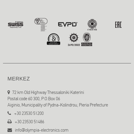
MERKEZ
72 km Old Highway Thessaloniki Katerini
Postal code 60 300, P.O.Box 06
Aiginio, Municipality of Pydna-Kolindrou, Pieria Prefecture
+30 23530 51200
+30 23530 51486
info@olympia-electronics.com