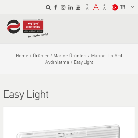
Skip to
main
Select a
content
language
from the
dropdown
to translate
Home
Ürünler
Marine Ürünleri
Marine Tip Acil
Aydınlatma
Easy Light
Easy Light