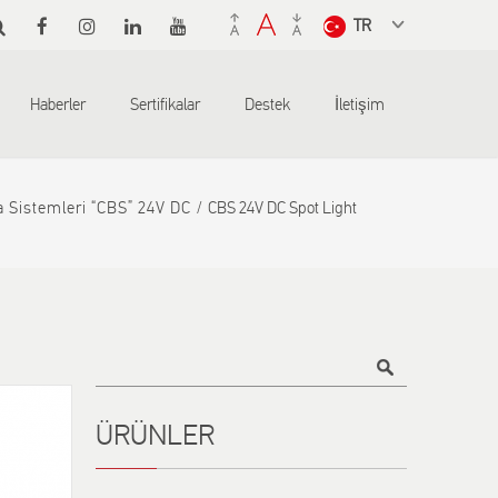
Select a
language
from the
Haberler
Sertifikalar
Destek
İletişim
dropdown
to translate
 Sistemleri “CBS” 24V DC
CBS 24V DC Spot Light
Title
ÜRÜNLER