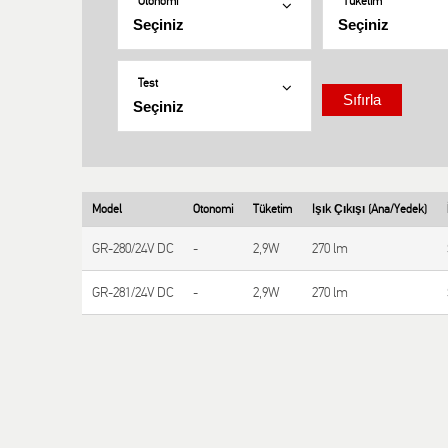
Otonomi
Tüketim
Test
Model
Otonomi
Tüketim
Işık Çıkışı (Ana/Yedek)
GR-280/24V DC
-
2,9W
270 lm
GR-281/24V DC
-
2,9W
270 lm