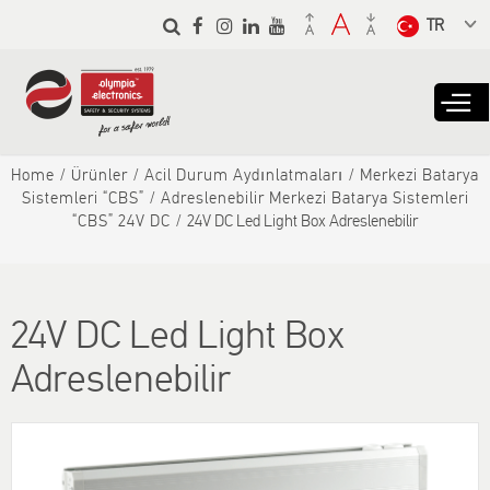
Skip to
main
Select a
content
language
from the
dropdown
to translate
Home
Ürünler
Αcil Durum Aydınlatmaları
Merkezi Batarya
Sistemleri “CBS”
Adreslenebilir Merkezi Batarya Sistemleri
“CBS” 24V DC
24V DC Led Light Box Adreslenebilir
24V DC Led Light Box
Adreslenebilir