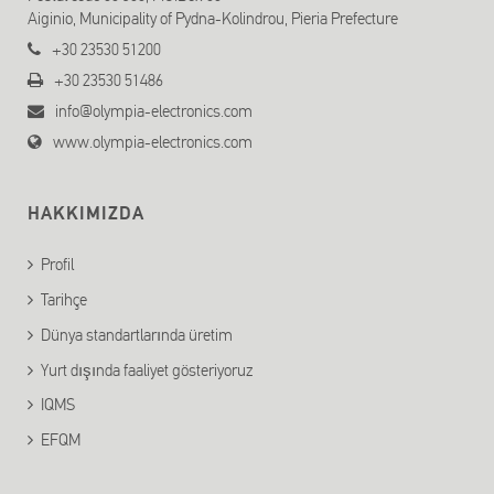
Aiginio, Municipality of Pydna-Kolindrou, Pieria Prefecture
+30 23530 51200
+30 23530 51486
info@olympia-electronics.com
www.olympia-electronics.com
HAKKIMIZDA
Profil
Tarihçe
Dünya standartlarında üretim
Yurt dışında faaliyet gösteriyoruz
IQMS
EFQM