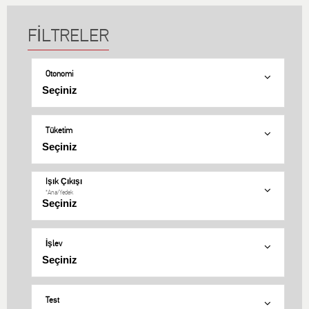
Otonomi
Tüketim
Işık Çıkışı
*Ana/Yedek
İşlev
Test