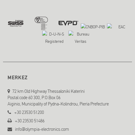
MERKEZ
72 km Old Highway Thessaloniki Katerini
Postal code 60 300, P.O.Box 06
Aiginio, Municipality of Pydna-Kolindrou, Pieria Prefecture
+30 23530 51200
+30 23530 51486
info@olympia-electronics.com