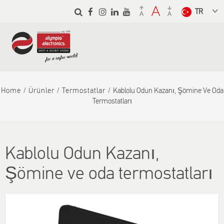
Skip to
main
Select a
content
language
from the
dropdown
to translate
Home
Ürünler
Termostatlar
Kablolu Odun Kazanı, Şömine Ve Oda
Termostatları
Kablolu Odun Kazanı,
Şömine ve oda termostatları