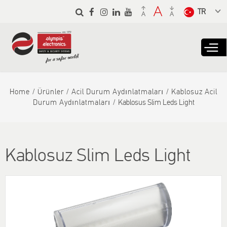
Skip to
main
Select a
content
language
from the
dropdown
to translate
Home
Ürünler
Αcil Durum Aydınlatmaları
Kablosuz Acil
Durum Aydınlatmaları
Kablosus Slim Leds Light
Kablosuz Slim Leds Light