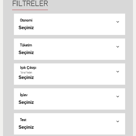
Otonomi
Tüketim
Işık Çıkışı
*Ana/Yedek
İşlev
Test