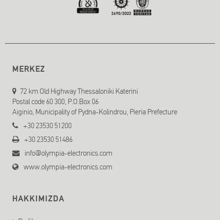
MERKEZ
72 km Old Highway Thessaloniki Katerini
Postal code 60 300, P.O.Box 06
Aiginio, Municipality of Pydna-Kolindrou, Pieria Prefecture
+30 23530 51200
+30 23530 51486
info@olympia-electronics.com
www.olympia-electronics.com
HAKKIMIZDA