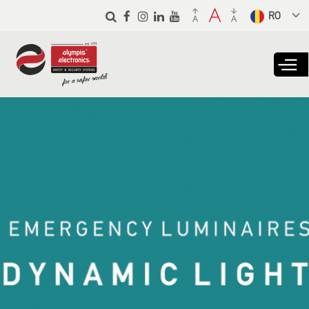
Skip to
main
Select a
content
language
from the
dropdown to
translate