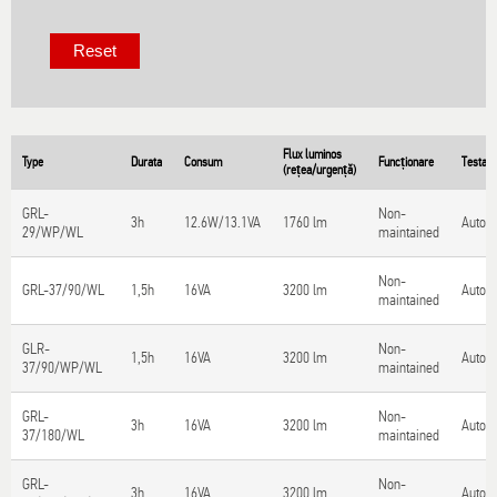
Flux luminos
Type
Durata
Consum
Funcționare
Testare
(rețea/urgență)
GRL-
Non-
3h
12.6W/13.1VA
1760 lm
Autote
29/WP/WL
maintained
Non-
GRL-37/90/WL
1,5h
16VA
3200 lm
Autote
maintained
GLR-
Non-
1,5h
16VA
3200 lm
Autote
37/90/WP/WL
maintained
GRL-
Non-
3h
16VA
3200 lm
Autote
37/180/WL
maintained
GRL-
Non-
3h
16VA
3200 lm
Autote