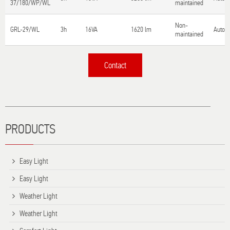
37/180/WP/WL
maintained
Non-
GRL-29/WL
3h
16VA
1620 lm
Autote
maintained
Contact
Τίτλος
PRODUCTS
Easy Light
Easy Light
Weather Light
Weather Light