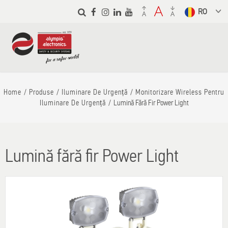
Skip to
main
Select a
content
language
from the
dropdown to
translate
Home
Produse
Iluminare De Urgență
Monitorizare Wireless Pentru
Iluminare De Urgență
Lumină Fără Fir Power Light
Lumină fără fir Power Light