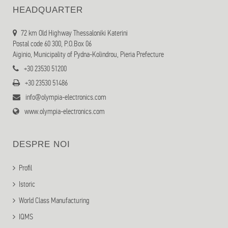
HEADQUARTER
72 km Old Highway Thessaloniki Katerini
Postal code 60 300, P.O.Box 06
Aiginio, Municipality of Pydna-Kolindrou, Pieria Prefecture
+30 23530 51200
+30 23530 51486
info@olympia-electronics.com
www.olympia-electronics.com
DESPRE NOI
Profil
Istoric
World Class Manufacturing
IQMS