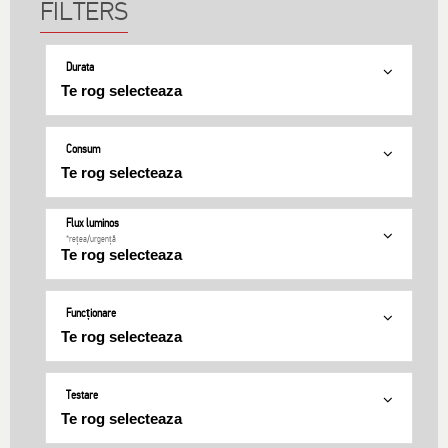
Durata
Consum
Flux luminos
*rețea/urgență
Funcționare
Testare