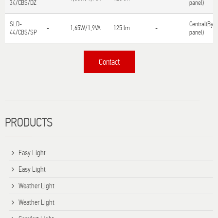
34/CBS/DZ
panel)
SLD-
Central(By
-
1,65W/1,9VA
125 lm
-
44/CBS/SP
panel)
Contact
Τίτλος
PRODUCTS
Easy Light
Easy Light
Weather Light
Weather Light