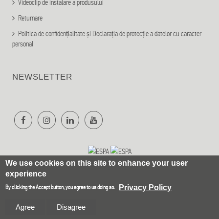
Videoclip de instalare a produsului
Returnare
Politica de confidențialitate și Declarația de protecție a datelor cu caracter
personal
NEWSLETTER
We use cookies on this site to enhance your user
experience
Privacy Policy
By clicking the Accept button, you agree to us doing so.
Agree
Disagree
Olympia Electronics SA © 2021
Website Development Istology | Web & Marketing Solutions