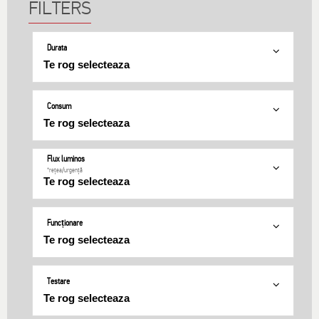
Durata
Consum
Flux luminos
*rețea/urgență
Funcționare
Testare