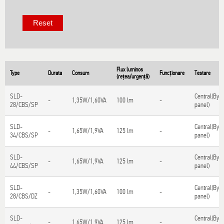
Flux luminos
Type
Durata
Consum
Funcționare
Testare
(rețea/urgență)
SLD-
Central(By
-
1,35W/1,60VA
100 lm
-
28/CBS/SP
panel)
SLD-
Central(By
-
1,65W/1,9VA
125 lm
-
34/CBS/SP
panel)
SLD-
Central(By
-
1,65W/1,9VA
125 lm
-
44/CBS/SP
panel)
SLD-
Central(By
-
1,35W/1,60VA
100 lm
-
28/CBS/DZ
panel)
SLD-
Central(By
-
1,65W/1,9VA
125 lm
-