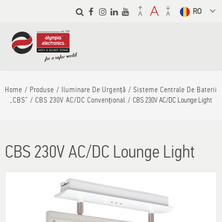
Skip to
main
Select a
content
language
from the
dropdown to
translate
Home
Produse
Iluminare De Urgență
Sisteme Centrale De Baterii
„CBS”
CBS 230V AC/DC Convențional
CBS 230V AC/DC Lounge Light
CBS 230V AC/DC Lounge Light