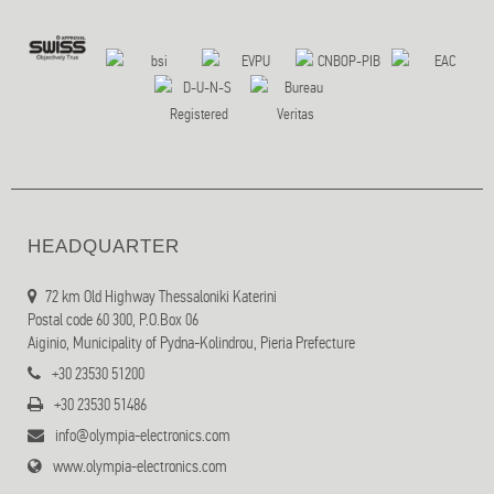
HEADQUARTER
72 km Old Highway Thessaloniki Katerini
Postal code 60 300, P.O.Box 06
Aiginio, Municipality of Pydna-Kolindrou, Pieria Prefecture
+30 23530 51200
+30 23530 51486
info@olympia-electronics.com
www.olympia-electronics.com