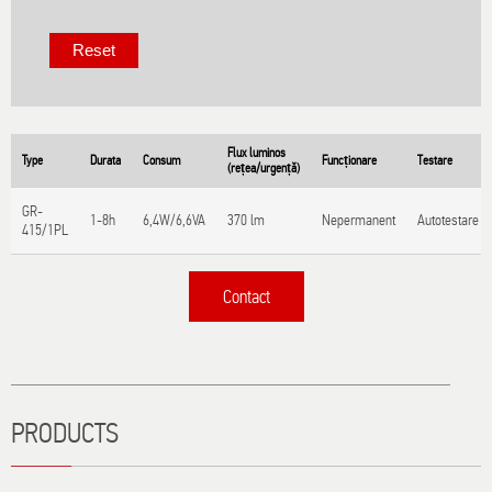
Flux luminos
Type
Durata
Consum
Funcționare
Testare
(rețea/urgență)
GR-
1-8h
6,4W/6,6VA
370 lm
Nepermanent
Autotestare
415/1PL
Contact
Τίτλος
PRODUCTS