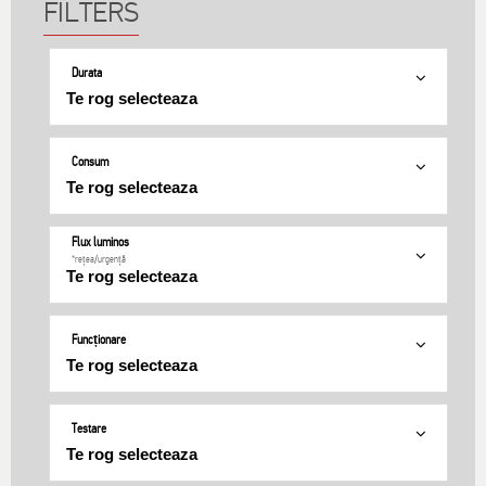
Durata
Consum
Flux luminos
*rețea/urgență
Funcționare
Testare