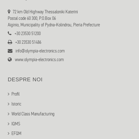
72 km Old Highway Thessaloniki Katerini
Postal code 60 300, P.O.Box 06
Aiginio, Municipality of Pydna-Kolindrou, Pieria Prefecture
+30 23530 51200
+30 23530 51486
info@olympia-electronics.com
www.olympia-electronics.com
DESPRE NOI
Profil
Istoric
World Class Manufacturing
IQMS
EFQM