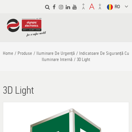
Skip to
main
Select a
content
language
from the
dropdown to
translate
Home
Produse
Iluminare De Urgență
Indicatoare De Siguranță Cu
Iluminare Internă
3D Light
3D Light