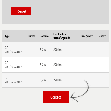
Flux luminos
Type
Durata
Consum
Funcționare
Testare
(rețea/urgență)
GR-
-
3,2W
270 lm
281/24V/ADR
GR-
-
3,2W
270 lm
280/24V/ADR
GR-
-
3,2W
270 lm
280/24V/ADR
Contact
Τίτλος