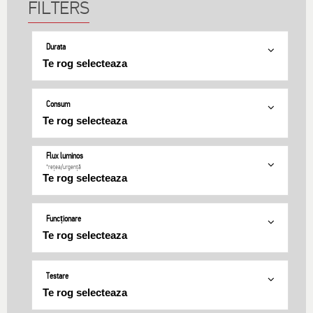
Durata
Consum
Flux luminos
*rețea/urgență
Funcționare
Testare