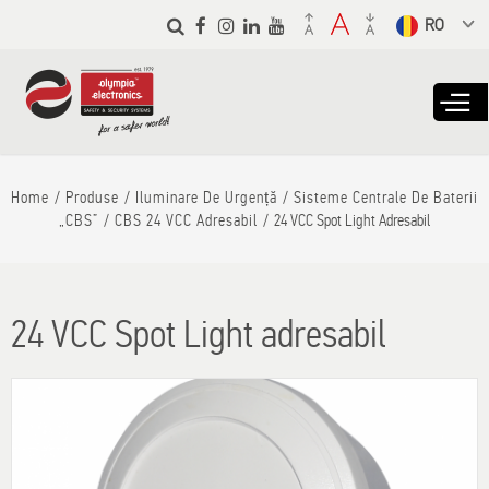
Skip to
main
Select a
content
language
from the
dropdown to
translate
Home
Produse
Iluminare De Urgență
Sisteme Centrale De Baterii
„CBS”
CBS 24 VCC Adresabil
24 VCC Spot Light Adresabil
24 VCC Spot Light adresabil