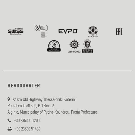
HEADQUARTER
72 km Old Highway Thessaloniki Katerini
Postal code 60 300, P.O.Box 06
Aiginio, Municipality of Pydna-Kolindrou, Pieria Prefecture
+30 23530 51200
+30 23530 51486