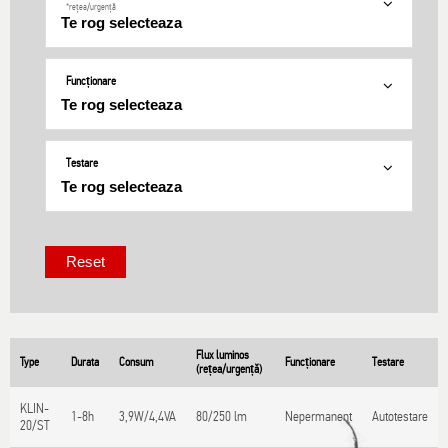
*rețea/urgență
Funcționare
Testare
Flux luminos
Type
Durata
Consum
Funcționare
Testare
(rețea/urgență)
KLIN-
1-8h
3,9W/4,4VA
80/250 lm
Nepermanent
Autotestare
20/ST