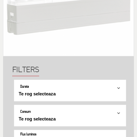
Durata
Consum
Flux luminos