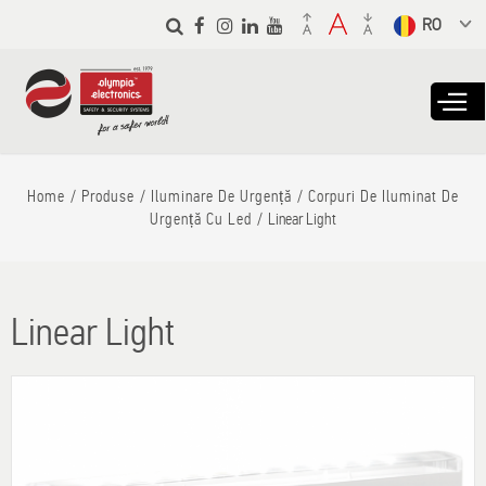
Skip to
main
Select a
content
language
from the
dropdown to
translate
Home
Produse
Iluminare De Urgență
Corpuri De Iluminat De
Urgență Cu Led
Linear Light
Linear Light