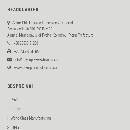
HEADQUARTER
72 km Old Highway Thessaloniki Katerini
Postal code 60 300, P.O.Box 06
Aiginio, Municipality of Pydna-Kolindrou, Pieria Prefecture
+30 23530 51200
+30 23530 51486
info@olympia-electronics.com
www.olympia-electronics.com
DESPRE NOI
Profil
Istoric
World Class Manufacturing
IQMS