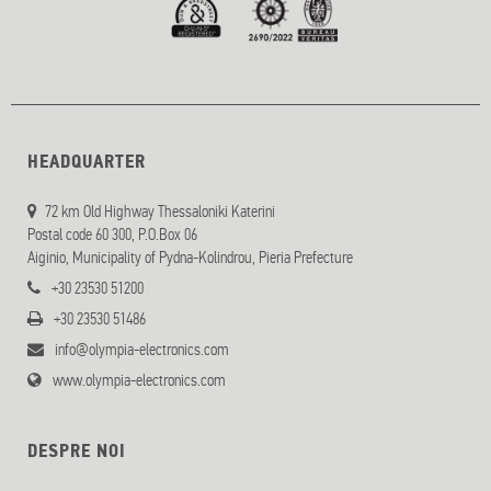
HEADQUARTER
72 km Old Highway Thessaloniki Katerini
Postal code 60 300, P.O.Box 06
Aiginio, Municipality of Pydna-Kolindrou, Pieria Prefecture
+30 23530 51200
+30 23530 51486
info@olympia-electronics.com
www.olympia-electronics.com
DESPRE NOI