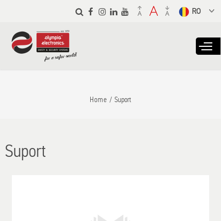
Skip to
main
Select a
content
language
from the
dropdown to
translate
Home
Suport
Suport