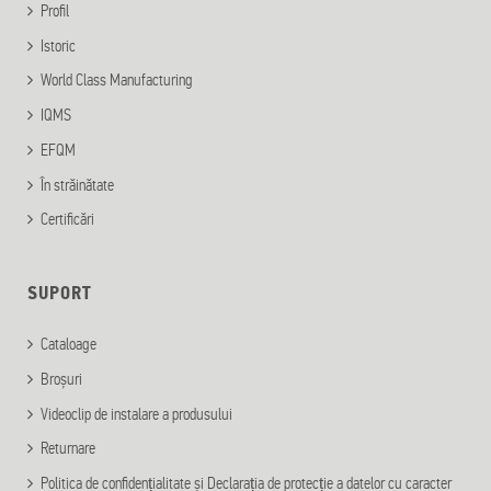
Profil
Istoric
World Class Manufacturing
IQMS
EFQM
În străinătate
Certificări
SUPORT
Cataloage
Broșuri
Videoclip de instalare a produsului
Returnare
Politica de confidențialitate și Declarația de protecție a datelor cu caracter