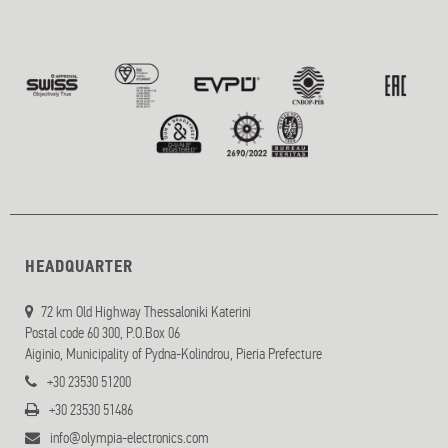
HEADQUARTER
72 km Old Highway Thessaloniki Katerini
Postal code 60 300, P.O.Box 06
Aiginio, Municipality of Pydna-Kolindrou, Pieria Prefecture
+30 23530 51200
+30 23530 51486
info@olympia-electronics.com