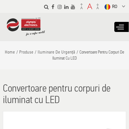
Skip to
main
Select a
content
language
from the
dropdown to
translate
Home
Produse
Iluminare De Urgență
Convertoare Pentru Corpuri De
Iluminat Cu LED
Convertoare pentru corpuri de
iluminat cu LED