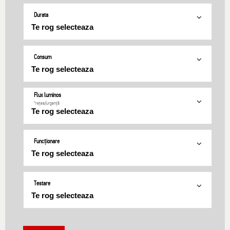
Durata
Consum
Flux luminos
*rețea/urgență
Funcționare
Testare