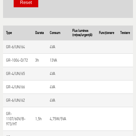
Flux luminos
Type
Durata
Consum
Funcționare
Testare
(rețea/urgență)
GR-6/UN/64
4VA
GR-1004-D/72
3h
13VA
GR-4/UN/65
4VA
GR-4/UN/66
4VA
GR-6/UN/62
4VA
GR-
1107/60V/B-
1,5h
4,75W/5VA
973/HT