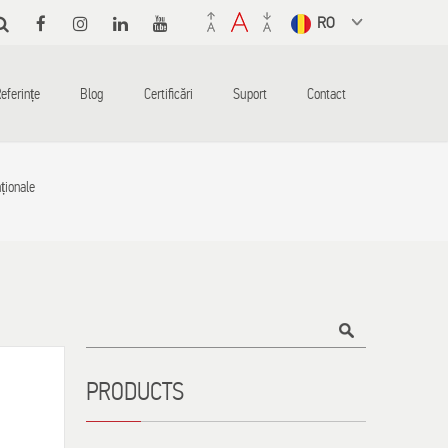
Select a
language
from the
eferințe
Blog
Certificări
Suport
Contact
dropdown to
translate
ționale
Τίτλος
PRODUCTS