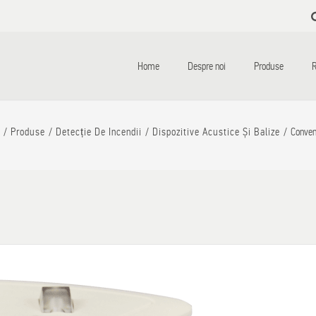
Skip to
main
content
Home
Despre noi
Produse
R
Produse
Detecție De Incendii
Dispozitive Acustice Și Balize
Conven