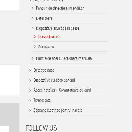
Detecție de incendii
Panouri de detecție a incendiilor
Detectoare
Dispozitive acustice și balize
Convenționale
Adresabile
Puncte de apel cu acționare manuală
Detecție gaze
Dispozitive cu scop general
Acces hotelier – Comutatoare cu card
Termostate
Capcane electrice pentru insecte
FOLLOW US