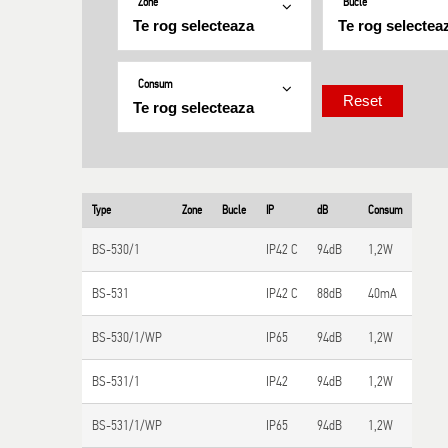
Zone
Bucle
Consum
Type
Zone
Bucle
IP
dB
Consum
BS-530/1
IP42 C
94dB
1,2W
BS-531
IP42 C
88dB
40mA
BS-530/1/WP
IP65
94dB
1,2W
BS-531/1
IP42
94dB
1,2W
BS-531/1/WP
IP65
94dB
1,2W