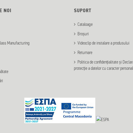
E NOI
SUPORT
Cataloage
Broșuri
lass Manufacturing
Videoclip de instalare a produsului
Returnare
Politica de confidențialitate și Declar
protecție a datelor cu caracter personal
nătate
ări