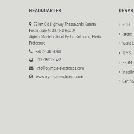
HEADQUARTER
DESPR
72 km Old Highway Thessaloniki Katerini
Profil
Postal code 60 300, P.O.Box 06
Istoric
Aiginio, Municipality of Pydna-Kolindrou, Pieria
Prefecture
World C
+30 23530 51200
IQMS
+30 23530 51486
EFQM
info@olympia-electronics.com
În străi
www.olympia-electronics.com
Certific