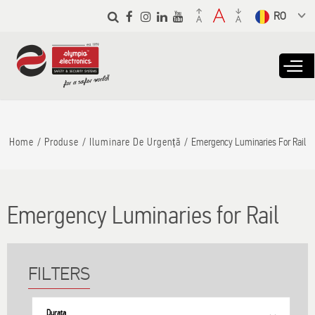
Skip to
main
Select a
content
language
from the
dropdown to
translate
Home
Produse
Iluminare De Urgență
Emergency Luminaries For Rail
Emergency Luminaries for Rail
Durata