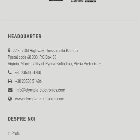
HEADQUARTER
72 km Old Highway Thessaloniki Katerini
Postal code 60 300, P.O.Box 06
Aiginio, Municipality of Pydna-Kolindrou, Pieria Prefecture
+30 23530 51200
+30 23530 51486
info@olympia-electronics.com
www.olympia-electronics.com
DESPRE NOI
Profil