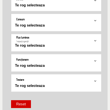
Consum
Flux luminos
*rețea/urgență
Funcționare
Testare