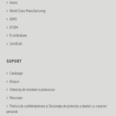
Istoric
World Class Manufacturing
IQMS
EFQM
În străinătate
Certificări
SUPORT
Cataloage
Broșuri
Videoclip de instalare a produsului
Returnare
Politica de confidențialitate și Declarația de protecție a datelor cu caracter
personal