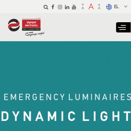
Παράκαμψη
προς το
Select a
κυρίως
language
περιεχόμενο
from the
dropdown
to translate