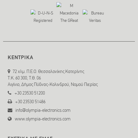
ΚΕΝΤΡΙΚΑ
72 χλμ. Π.Ε.Ο. Θεσσαλονίκης Κατερίνης
T.K. 60 300, Τ.Θ. 06
Αιγίνιο, Δήμος Πύδνας-Κολινδρού, Νομού Πιερίας
+30 23530 51200
+30 23530 51486
info@olympia-electronics.com
www.olympia-electronics.com