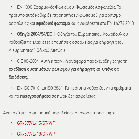
EN 1838 Εφαρμογές Φωτισμού: Φωτισμός Ασφαλείας. Το
πρότυπο αυτό καθορίζει τις απαιτήσεις φωτισμού για φωτισμό
ασφαλείας και
εφεδρικό φωτισμό
και αναφέρεται στο EN 16276:2013.
Οδηγία 2004/54/EC
: H Οδηγία του Ευρωπαϊκού Κοινοβουλίου
καθορίζει τις ελάχιστες απαιτήσεις ασφαλείας για σήραγγες του
Διευρωπαϊκού Οδικού Δικτύου.
CIE 88-2004: Αυτή η τεχνική αναφορά παρέχει οδηγίες για τη
σχεδίαση συστημάτων φωτισμού για σήραγγες και υπόγειες
διαβάσεις.
EN ISO 7010 και ISO 3864: Τα πρότυπα καθορίζουν τα
χρώματα
και τα
πικτογραφήματα
σε πινακίδες ασφαλείας.
Ανακαλύψτε τα φωτιστικά ασφαλείας σήμανσης Tunnel Light:
GR-577/L/15/ST/WP
GR-577/L/18/ST/WP