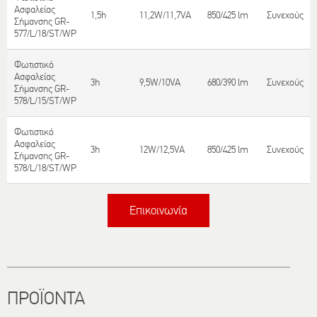
Ασφαλείας
1,5h
11,2W/11,7VA
850/425 lm
Συνεχούς
Σήμανσης GR-
577/L/18/ST/WP
Φωτιστικό
Ασφαλείας
3h
9,5W/10VA
680/390 lm
Συνεχούς
Σήμανσης GR-
578/L/15/ST/WP
Φωτιστικό
Ασφαλείας
3h
12W/12,5VA
850/425 lm
Συνεχούς
Σήμανσης GR-
578/L/18/ST/WP
Επικοινωνία
Τίτλος
ΠΡΟΪΟΝΤΑ