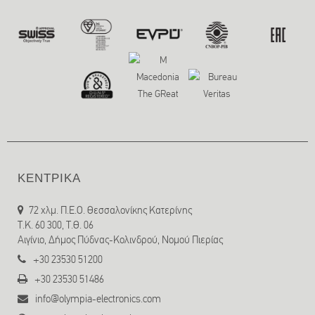
ΚΕΝΤΡΙΚΑ
72 χλμ. Π.Ε.Ο. Θεσσαλονίκης Κατερίνης
T.K. 60 300, Τ.Θ. 06
Αιγίνιο, Δήμος Πύδνας-Κολινδρού, Νομού Πιερίας
+30 23530 51200
+30 23530 51486
info@olympia-electronics.com