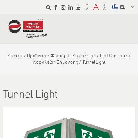
Παράκαμψη
προς το
Select a
κυρίως
language
περιεχόμενο
from the
dropdown
to translate
Αρχική
Προϊόντα
Φωτισμός Ασφαλείας
Led Φωτιστικά
Ασφαλείας Σήμανσης
Tunnel Light
Tunnel Light