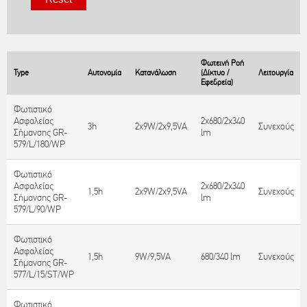
Φωτεινή Ροή
Type
Αυτονομία
Κατανάλωση
(Δίκτυο /
Λειτουργία
Εφεδρεία)
Φωτιστικό
Ασφαλείας
2x680/2x340
3h
2x9W/2x9,5VA
Συνεχούς
Σήμανσης GR-
lm
579/L/180/WP
Φωτιστικό
Ασφαλείας
2x680/2x340
1,5h
2x9W/2x9,5VA
Συνεχούς
Σήμανσης GR-
lm
579/L/90/WP
Φωτιστικό
Ασφαλείας
1,5h
9W/9,5VA
680/340 lm
Συνεχούς
Σήμανσης GR-
577/L/15/ST/WP
Φωτιστικό