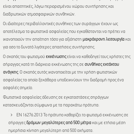
είναι απαιτητικές, λόγω περιορισμένου χώρου συντήρησης και
διαβρωτικών ατμοσφαιρικών συνθηκών.
Οι ιδιαίτερες περιβαλλοντικές συνθήκες των συράγγων έχουν ως
αποτέλεσμα τα φωτιστικά ασφαλείας που εγκαθίστανται να πρέπει να
ικανοποιούν την απαίτηση τόσο για αξιόπιστη
μακρόχρονη λειτουργία
και
για οσο το δυνατό λιγότερες απαιτήσεις συντήρησης.
Ο σκοπός του φωτισμού
εκκένωσης
είναι να καθοδηγεί τους χρήστες της
σήραγγας κατά τη διάρκεια εκκένωσης της σε
συνθήκες εκτάκτου
ανάγκης
. Ο σκοπός αυτός ικανοποιείται με την χρήση φωτιστικών
ασφαλείας τα οποία ξεκάθαρα υποδεικνύουν την διαδρομή προς ένα
ασφαλές σημείο.
Φωτιστικά ασφαλείας όδευσης σε εγκαταστάσεις σηράγγων
κατασκευάζονται σύμφωνα με τα παρακάτω πρότυπα:
EN 16276:2013 Το πρότυπο καθορίζει το φωτισμό εκκένωσης σε
σήραγγες
δρόμων μεγαλύτερες από 500 μέτρα
και με ετήσια μέση
ημερήσια κίνηση μεγαλύτερη από 500 οχήματα.