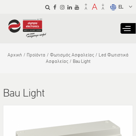
Παράκαμψη
προς το
Select a
κυρίως
language
περιεχόμενο
from the
dropdown
to translate
Αρχική
Προϊόντα
Φωτισμός Ασφαλείας
Led Φωτιστικά
Ασφαλείας
Bau Light
Bau Light