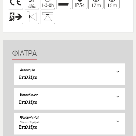
Αυτονομία
Κατανάλωση
Φωτεινή Ροή
*Δίκτυο / Εφεδρεία