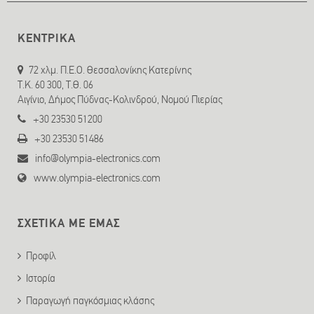
ΚΕΝΤΡΙΚΑ
72 χλμ. Π.Ε.Ο. Θεσσαλονίκης Κατερίνης
T.K. 60 300, Τ.Θ. 06
Αιγίνιο, Δήμος Πύδνας-Κολινδρού, Νομού Πιερίας
+30 23530 51200
+30 23530 51486
info@olympia-electronics.com
www.olympia-electronics.com
ΣΧΕΤΙΚΑ ΜΕ ΕΜΑΣ
Προφίλ
Ιστορία
Παραγωγή παγκόσμιας κλάσης