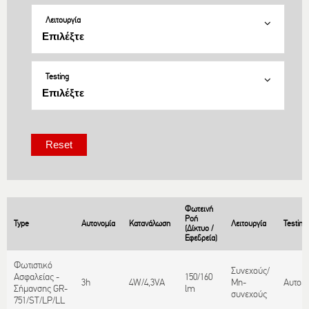
Λειτουργία
Testing
Φωτεινή
Ροή
Type
Αυτονομία
Κατανάλωση
Λειτουργία
Testing
(Δίκτυο /
Εφεδρεία)
Φωτιστικό
Συνεχούς/
Ασφαλείας -
150/160
3h
4W/4,3VA
Μη-
Αυτοε
Σήμανσης GR-
lm
συνεχούς
751/ST/LP/LL