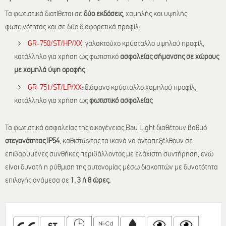
Τα φωτιστικά διατίθεται σε
δύο εκδόσεις
, χαμηλής και υψηλής
φωτεινότητας και σε δύο διαφορετικά προφίλ:
GR-750/ST/HP/XX
: γαλακτούχο κρύσταλλο υψηλού προφίλ,
κατάλληλο για χρήση ως φωτιστικό
ασφαλείας σήμανσης σε χώρους
με χαμηλά ύψη οροφής
GR-751/ST/LP/XX
: διάφανο κρύσταλλο χαμηλού προφίλ,
κατάλληλο για χρήση ως
φωτιστικό ασφαλείας
Τα φωτιστικά ασφαλείας της οικογένειας Bau Light διαθέτουν βαθμό
στεγανότητας IP54
, καθιστώντας τα ικανά να ανταπεξέλθουν σε
επιβαρυμένες συνθήκες περιβάλλοντος με ελάχιστη συντήρηση, ενώ
είναι δυνατή η ρύθμιση της αυτονομίας μέσω διακοπτών με δυνατότητα
επιλογής ανάμεσα σε
1, 3 ή 8 ώρες.